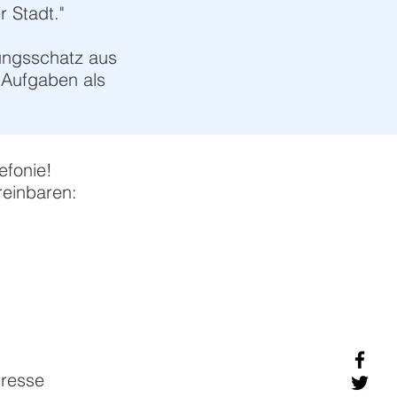
 Stadt."
rungsschatz aus
 Aufgaben als
efonie!
reinbaren:
dresse