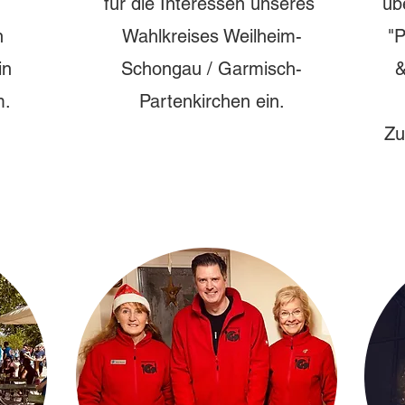
für die Interessen unseres
üb
n
Wahlkreises Weilheim-
"
in
Schongau / Garmisch-
&
m.
Partenkirchen ein.
Zu